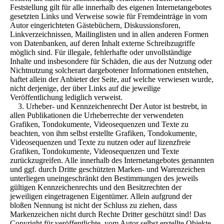
Feststellung gilt für alle innerhalb des eigenen Internetangebotes
gesetzten Links und Verweise sowie für Fremdeinträge in vom
Autor eingerichteten Gästebüchern, Diskussionsforen,
Linkverzeichnissen, Mailinglisten und in allen anderen Formen
von Datenbanken, auf deren Inhalt externe Schreibzugriffe
möglich sind. Für illegale, fehlerhafte oder unvollständige
Inhalte und insbesondere für Schäden, die aus der Nutzung oder
Nichtnutzung solcherart dargebotener Informationen entstehen,
haftet allein der Anbieter der Seite, auf welche verwiesen wurde,
nicht derjenige, der über Links auf die jeweilige
Veröffentlichung lediglich verweist.
3. Urheber- und Kennzeichenrecht Der Autor ist bestrebt, in
allen Publikationen die Urheberrechte der verwendeten
Grafiken, Tondokumente, Videosequenzen und Texte zu
beachten, von ihm selbst erstellte Grafiken, Tondokumente,
Videosequenzen und Texte zu nutzen oder auf lizenzfreie
Grafiken, Tondokumente, Videosequenzen und Texte
zurückzugreifen. Alle innerhalb des Internetangebotes genannten
und ggf. durch Dritte geschützten Marken- und Warenzeichen
unterliegen uneingeschränkt den Bestimmungen des jeweils
gültigen Kennzeichenrechts und den Besitzrechten der
jeweiligen eingetragenen Eigentümer. Allein aufgrund der
bloßen Nennung ist nicht der Schluss zu ziehen, dass
Markenzeichen nicht durch Rechte Dritter geschützt sind! Das
Copyright für veröffentlichte, vom Autor selbst erstellte Objekte