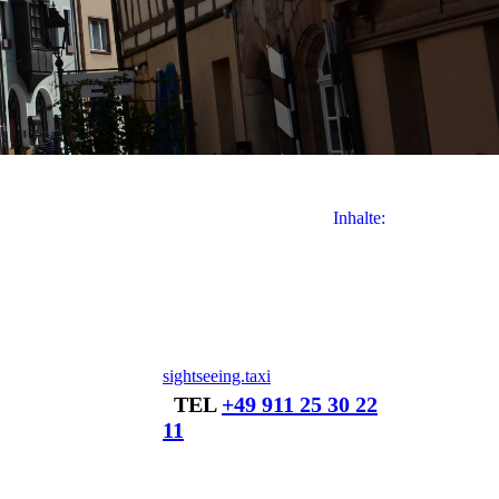
Inhalte:
sightseeing.taxi
TEL
+49 911 25 30 22
11