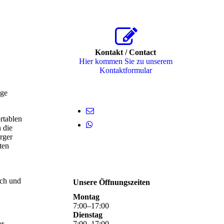
Kontakt / Contact
Hier kommen Sie zu unserem
Kon­takt­for­mu­lar
ige
rtablen
 die
rger
ten
sch und
Unsere Öffnungszeiten
Montag
7
:
00
–
17
:
00
Dienstag
er
7
:
00
–
17
:
00